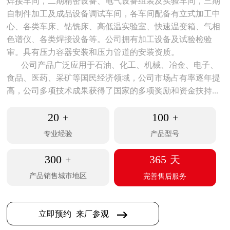
焊接车间，二期精密设备、电气设备组装及实验车间，三期
轮胎硫化工艺用制氮机
激光切割用制氮机
自制件加工及成品设备调试车间，各车间配备有立式加工中
心、各类车床、钻铣床、高低温实验室、快速温变箱、气相
色谱仪、各类焊接设备等。公司拥有加工设备及试验检验
审。具有压力容器安装和压力管道的安装资质。
公司产品广泛应用于石油、化工、机械、冶金、电子、
食品、医药、采矿等国民经济领域，公司市场占有率逐年提
高，公司多项技术成果获得了国家的多项奖励和资金扶持...
20
100
+
+
专业经验
产品型号
300
365
+
天
产品销售城市地区
完善售后服务
立即预约
来厂参观